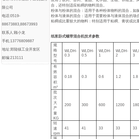
应用于农药、兽药、食品、化学品、生物、养殖业、陶
合，还特别适应粘稠的物料混合。
限公司
‌粉体与粉体的混合‌：适用于各种粉体物料的混合，如
电话:0519-
‌粉体与液体的混合‌：适用于需要粉体与液体混合的场
‌粘稠或比重较大的物料‌：特别适用于粘稠、膏状或比
88673883,88673993
联系人:顾小龙
纸浆卧式螺带混合机
技术参数
手机:13776809887
规
地址:郑陆镇工业开发区
格
WLDH-
WLDH-
WLDH-
WLDH-
WL
0.3
0.5
1
2
3
型
邮编:213111
号
有
效
0.18
0.3
0.6
1.2
1.8
容
积
m³
批
次
大
200
300
600
1200
18
产
量
KG
转
41
41
33
33
33
速
rpm
驱