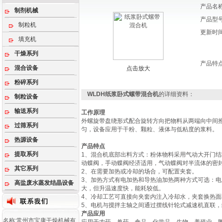
产品名
制剂机械
产品型
制粒机
更新时
填充机
干燥系列
产品特
混合设备
点击放大
粉碎系列
WLDH纸浆卧式螺带混合机
的详细资料：
制粒设备
输送系列
工作原理
外螺旋带盘绕形式配合旋转方向把物料从两端向中间
过筛系列
匀，设备应用于干粉、颗粒、液体与低粘度的浆料。
热源设备
产品特点
提取系列
1、混合机底部出料方式：粉体物料采用气动大开门
动蝶阀，手动蝶阀经济适用，气动蝶阀对半流体的密
其它系列
2、在需要加热或冷却的场合，可配置夹套。
3、加热方式有电加热和导热油加热两种方式可选：
高盐废水蒸发结晶设备
大，但升温速度快，能耗较低。
4、冷却工艺可直接向夹套内注入冷却水，夹套换热
5、电机与搅拌主轴之间通过摆线针轮式减速机直联
产品应用
名称:常州市宝康干燥机械有