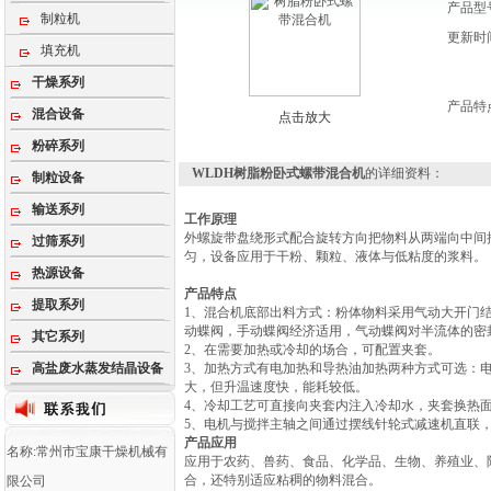
产品型
制粒机
更新时
填充机
干燥系列
产品特
混合设备
点击放大
粉碎系列
WLDH树脂粉卧式螺带混合机
的详细资料：
制粒设备
输送系列
工作原理
外螺旋带盘绕形式配合旋转方向把物料从两端向中间
过筛系列
匀，设备应用于干粉、颗粒、液体与低粘度的浆料。
热源设备
产品特点
提取系列
1、混合机底部出料方式：粉体物料采用气动大开门
动蝶阀，手动蝶阀经济适用，气动蝶阀对半流体的密
其它系列
2、在需要加热或冷却的场合，可配置夹套。
高盐废水蒸发结晶设备
3、加热方式有电加热和导热油加热两种方式可选：
大，但升温速度快，能耗较低。
4、冷却工艺可直接向夹套内注入冷却水，夹套换热
5、电机与搅拌主轴之间通过摆线针轮式减速机直联
产品应用
名称:常州市宝康干燥机械有
应用于农药、兽药、食品、化学品、生物、养殖业、
合，还特别适应粘稠的物料混合。
限公司