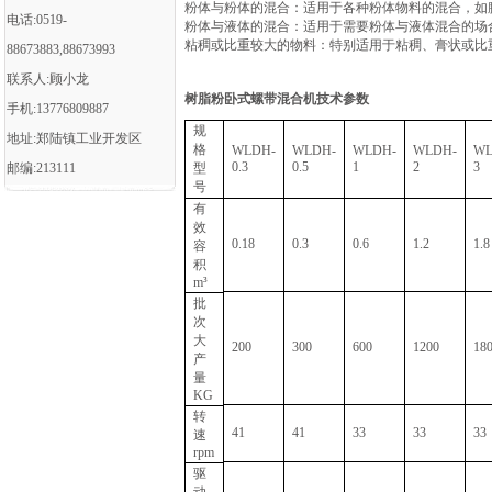
‌粉体与粉体的混合‌：适用于各种粉体物料的混合，如
电话:0519-
‌粉体与液体的混合‌：适用于需要粉体与液体混合的场
‌粘稠或比重较大的物料‌：特别适用于粘稠、膏状或
88673883,88673993
联系人:顾小龙
树脂粉卧式螺带混合机
技术参数
手机:13776809887
规
地址:郑陆镇工业开发区
格
WLDH-
WLDH-
WLDH-
WLDH-
WL
0.3
0.5
1
2
3
邮编:213111
型
号
有
效
0.18
0.3
0.6
1.2
1.8
容
积
m³
批
次
大
200
300
600
1200
18
产
量
KG
转
41
41
33
33
33
速
rpm
驱